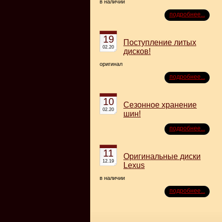
в наличии
подробнее...
19
Поступление литых
02.20
дисков!
оригинал
подробнее...
10
Сезонное хранение
02.20
шин!
подробнее...
11
Оригинальные диски
12.19
Lexus
в наличии
подробнее...