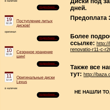
Диски под за
в наличии
дней.
подробнее...
Предоплата 
19
Поступление литых
02.20
дисков!
оригинал
Более подро
подробнее...
ссылке:
http:/
renovatio-r11-c-r
10
Сезонное хранение
02.20
шин!
подробнее...
Также все н
тут:
http://baza.
11
Оригинальные диски
12.19
Lexus
в наличии
НЕ НАШЛИ ТО
подробнее...