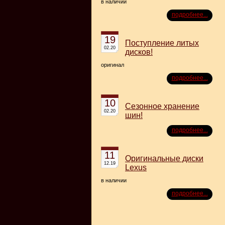
в наличии
подробнее...
19
Поступление литых
02.20
дисков!
оригинал
подробнее...
10
Сезонное хранение
02.20
шин!
подробнее...
11
Оригинальные диски
12.19
Lexus
в наличии
подробнее...